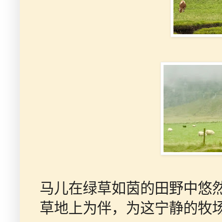
马儿在绿草如茵的田野中悠
草地上为伴，为这宁静的牧