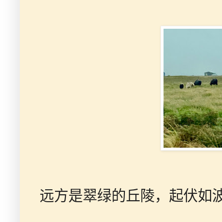
远方是翠绿的丘陵，起伏如