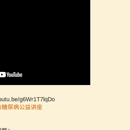
youtu.be/g6Wr1T7lqDo
防糖尿病公益讲座