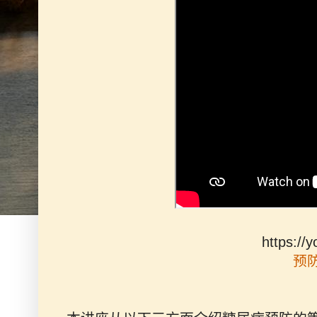
https://
预